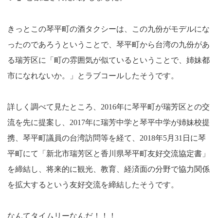
きっとこの琴平町の酒タクシーは、この九份がモデルにな
ったのであろうということで、琴平町から台湾の九份があ
る瑞芳区に「町の雰囲気が似ているということで、姉妹都
市になれないか。」とラブコールしたそうです。
詳しく調べて見たところ、
2016
年に琴平町が瑞芳区との交
流を先に提案し、
2017
年に瑞芳中学と琴平中学が姉妹校提
携、琴平町議員の台湾訪問等を経て、
2018
年
5
月
31
日に琴
平町にて「新北市瑞芳区と香川県琴平町友好交流協定書」
を締結し、将来的に観光、教育、経済面の分野で協力関係
を拡大するという友好交流を締結したそうです。
なんてタイムリーなんだ！！！