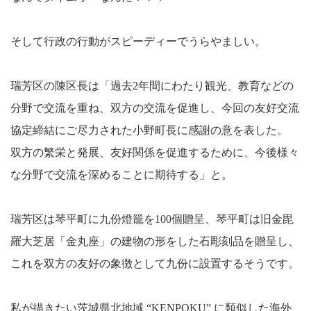
そして行政の行動がスピーディーでうらやましい。
瑞芳区の陳区長は「過去
2
年間にわたり観光、教育などの
分野で交流を重ね、双方の交流を促進し、今回の友好交流
協定締結にご尽力された小野町長に感謝の意を表した。
双方の繁栄と発展、友好関係を促進するために、今後様々
な分野で交流を深めることに期待する」と。
瑞芳区は琴平町に九份燈籠を
100
個贈呈、琴平町は旧金毘
羅大芝居「金丸座」の建物の形をした石彫刻品を贈呈し、
これを双方の友好の象徴として九份に設置するそうです。
私が描きたい茨城県北地域 “
KENPOKU
” に類似した海外