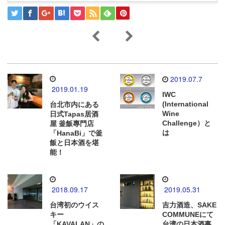
2019.07.7
2019.01.19
IWC
(International
台北市内にある
Wine
日式Tapas居酒
Challenge）と
屋 釜飯專門店
は
「HanaBi」で釜
飯と日本酒を堪
能！
2018.09.17
2019.05.31
台湾初のウイス
吉力酒造、SAKE
キー
COMMUNEにて
「KAVALAN」の
台湾の日本酒事