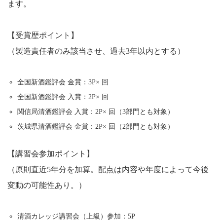
ます。
【受賞歴ポイント】
（製造責任者のみ該当させ、過去3年以内とする）
全国新酒鑑評会 金賞：3P× 回
全国新酒鑑評会 入賞：2P× 回
関信局清酒鑑評会 入賞：2P× 回（3部門とも対象）
茨城県清酒鑑評会 金賞：2P× 回（2部門とも対象）
【講習会参加ポイント】
（原則直近5年分を加算。配点は内容や年度によって今後
変動の可能性あり。）
清酒カレッジ講習会（上級）参加：5P