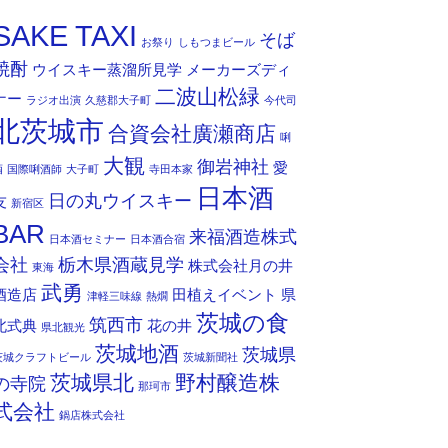
SAKE TAXI
そば
お祭り
しもつまビール
焼酎
ウイスキー蒸溜所見学
メーカーズディ
二波山松緑
ナー
ラジオ出演
久慈郡大子町
今代司
北茨城市
合資会社廣瀬商店
唎
大観
御岩神社
愛
酒
国際唎酒師
大子町
寺田本家
日本酒
日の丸ウイスキー
友
新宿区
BAR
来福酒造株式
日本酒セミナー
日本酒合宿
会社
栃木県酒蔵見学
株式会社月の井
東海
武勇
酒造店
田植えイベント
県
津軽三味線
熱燗
茨城の食
筑西市
北式典
花の井
県北観光
茨城地酒
茨城県
茨城クラフトビール
茨城新聞社
茨城県北
野村醸造株
の寺院
那珂市
式会社
鍋店株式会社