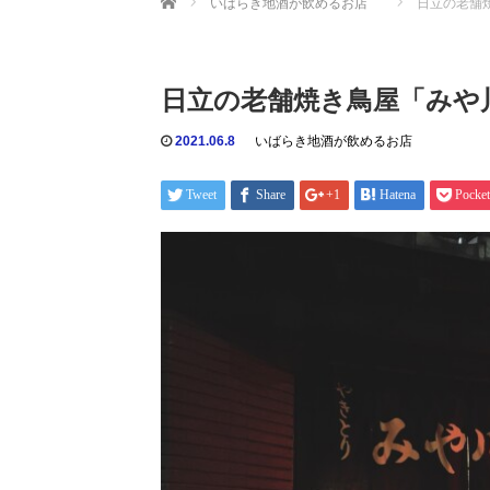
いばらき地酒が飲めるお店
日立の老舗
日立の老舗焼き鳥屋「みや
2021.06.8
いばらき地酒が飲めるお店
Tweet
Share
+1
Hatena
Pocket