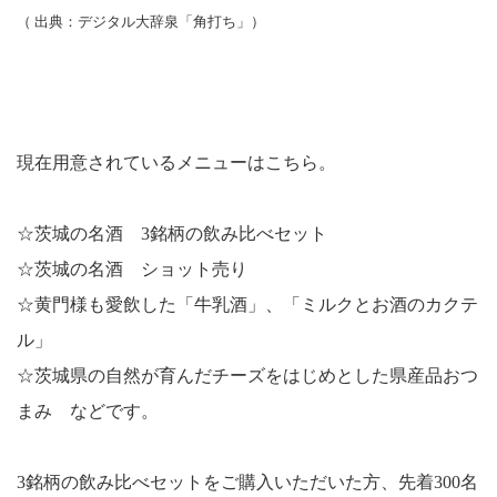
（ 出典：デジタル大辞泉「角打ち」）
現在用意されているメニューはこちら。
☆
茨城の名酒
3
銘柄の飲み比べセット
☆茨城の名酒 ショット売り
☆
黄門様も愛飲した「牛乳酒」、「ミルクとお酒のカクテ
ル」
☆
茨城県の自然が育んだチーズをはじめとした県産品おつ
まみ などです。
3
銘柄の飲み比べセットをご購入いただいた方、先着
300
名