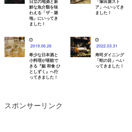
日立の地酒と新
「塚田屋スト
鮮な魚介類を味
ア」へいってき
わえる「ザ・築
ました！
地」にいってき
ました！
2019.06.26
2022.03.31
希少な日本酒と
寿司ダイニング
小料理が堪能で
「蛇の目」へい
きる『鮨 和食 ひ
ってきました！
としずく』へ行
ってきました！
スポンサーリンク