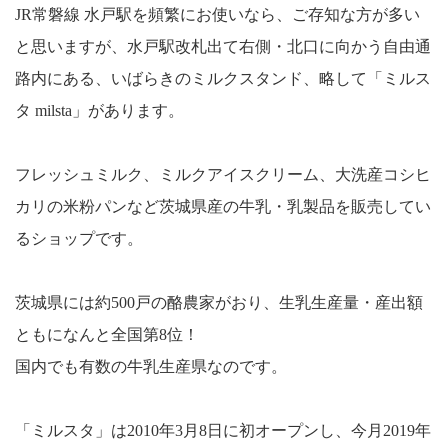
JR
常磐線 水戸駅を頻繁にお使いなら、ご存知な方が多い
と思いますが、水戸駅改札出て右側・北口に向かう自由通
路内にある、いばらきのミルクスタンド、略して「ミルス
タ
milsta
」があります。
フレッシュミルク、ミルクアイスクリーム、大洗産コシヒ
カリの米粉パンなど茨城県産の牛乳・乳製品を販売してい
るショップです。
茨城県には約
500
戸の酪農家がおり、生乳生産量・産出額
ともになんと全国第
8
位！
国内でも有数の牛乳生産県なのです。
「ミルスタ」は
2010
年
3
月
8
日に初オープンし、今月
2019
年