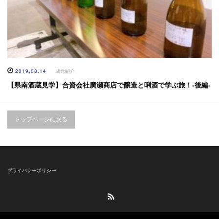
2019.08.14
蔵元紹介
【県南酒蔵見学】合資会社廣瀬商店で醸造と唎酒で学ぶ旅！-後編-
トップページに戻る
プライバシーポリシー
RSS