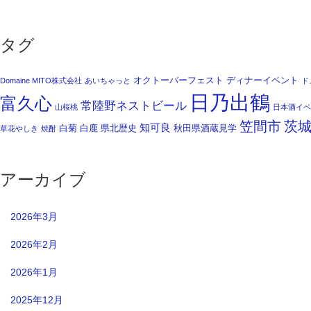
タグ
オクトーバーフェスト
ディナーイベント
Domaine MITO株式会社
あいちゃっと
ド
日乃出鶴
富久心
常陸野ネストビール
山桜桃
日本酒イベ
笠間市
茨
知可良
白菊
白鹿
県北歴史
秋田県酒蔵見学
草花やしき
焼酎
アーカイブ
2026年3月
2026年2月
2026年1月
2025年12月