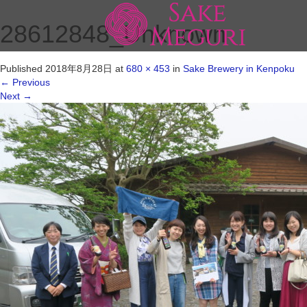
28612848_Unknown
Published
2018年8月28日
at
680 × 453
in
Sake Brewery in Kenpoku
←
Previous
Next
→