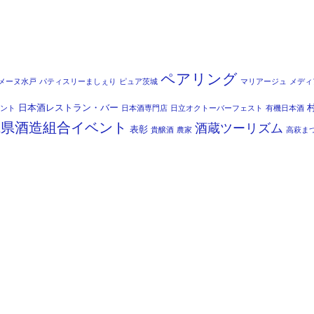
ペアリング
メーヌ水戸
パティスリーましぇり
ピュア茨城
マリアージュ
メディ
日本酒レストラン・バー
ント
日本酒専門店
日立オクトーバーフェスト
有機日本酒
城県酒造組合イベント
酒蔵ツーリズム
表彰
貴醸酒
農家
高萩ま