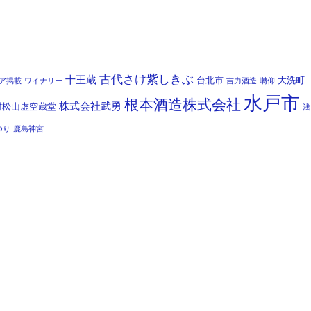
古代さけ紫しきぶ
十王蔵
台北市
大洗町
ア掲載
ワイナリー
吉力酒造
囀仰
水戸市
根本酒造株式会社
株式会社武勇
村松山虚空蔵堂
浅
つり
鹿島神宮