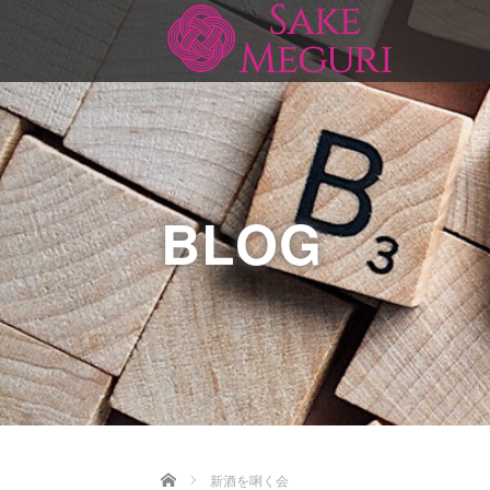
BLOG
Home
新酒を唎く会